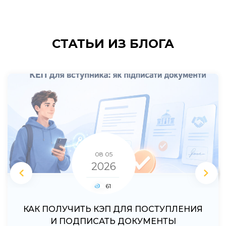
СТАТЬИ
ИЗ БЛОГА
2026
08 04
08 05
2026
2026
41
42
61
КАК ПОЛУЧИТЬ КЭП ДЛЯ ПОСТУПЛЕНИЯ
КАК ПОДАТЬ ДОКУМЕНТЫ ОНЛАЙН В
КАКИЕ ДОКУМЕНТЫ НУЖНО ПОДАТЬ
ПОСЛЕ РЕКОМЕНДАЦИИ К ЗАЧИСЛЕНИЮ
УНИВЕРСИТЕТ ПОСЛЕ РЕКОМЕНДАЦИИ
И ПОДПИСАТЬ ДОКУМЕНТЫ