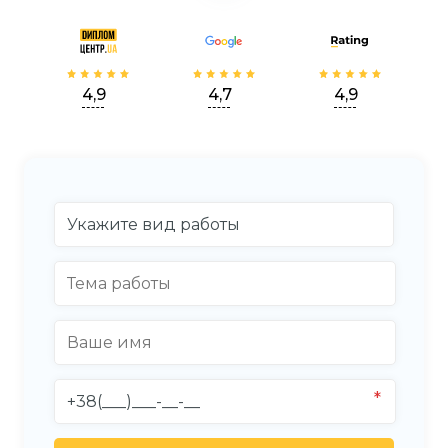
4,9
4,7
4,9