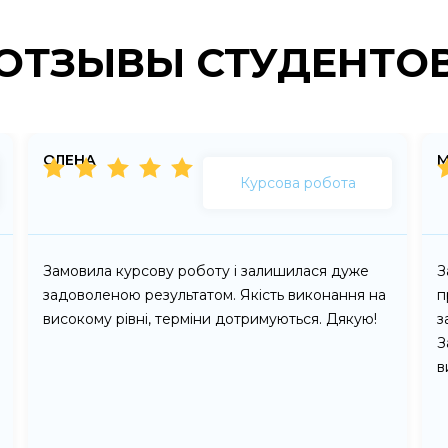
ОТЗЫВЫ СТУДЕНТО
ОЛЕНА
Курсова робота
Замовила курсову роботу і залишилася дуже
З
задоволеною результатом. Якість виконання на
п
високому рівні, терміни дотримуються. Дякую!
з
З
в