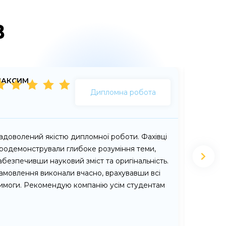
В
МАКСИМ
ВІКУСЯ
Дипломна робота
адоволений якістю дипломної роботи. Фахівці
родемонстрували глибоке розуміння теми,
абезпечивши науковий зміст та оригінальність.
амовлення виконали вчасно, врахувавши всі
имоги. Рекомендую компанію усім студентам
Замовила
порадою 
зависоко
заявки у