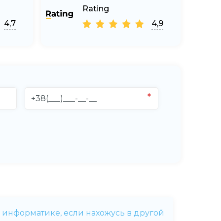
Rating
4,7
4,9
о информатике, если нахожусь в другой