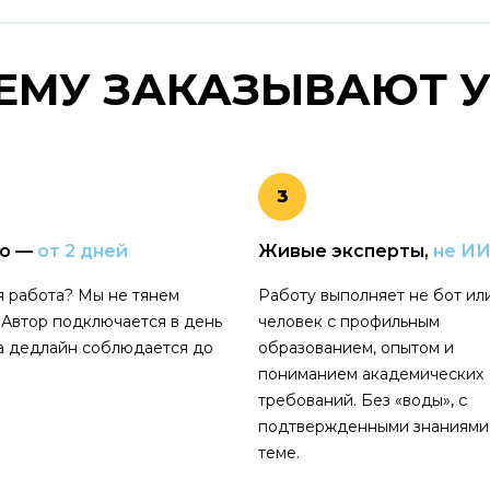
ЕМУ ЗАКАЗЫВАЮТ
У
3
о —
от 2 дней
Живые эксперты,
не И
 работа? Мы не тянем
Работу выполняет не бот или
 Автор подключается в день
человек с профильным
 а дедлайн соблюдается до
образованием, опытом и
пониманием академических
требований. Без «воды», с
подтвержденными знаниями
теме.