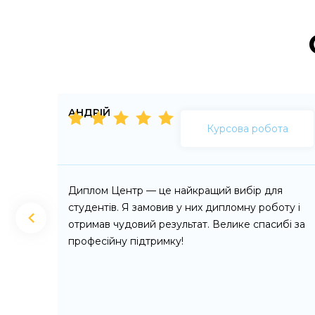
АНДРІЙ
та
Курсова робота
 щодо
Диплом Центр — це найкращий вибір для
ї
студентів. Я замовив у них дипломну роботу і
но, з
отримав чудовий результат. Велике спасибі за
а вимог
професійну підтримку!
биною
и
 якості.