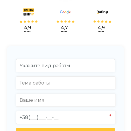
4,9
4,7
4,9