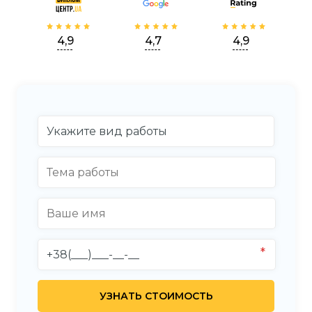
4,9
4,7
4,9