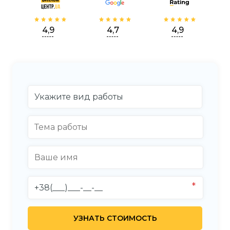
4,9
4,7
4,9