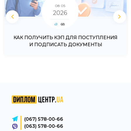
2026
08 04
08 05
2026
2026
46
68
46
КАК ПОЛУЧИТЬ КЭП ДЛЯ ПОСТУПЛЕНИЯ
КАК ПОДАТЬ ДОКУМЕНТЫ ОНЛАЙН В
КАКИЕ ДОКУМЕНТЫ НУЖНО ПОДАТЬ
ПОСЛЕ РЕКОМЕНДАЦИИ К ЗАЧИСЛЕНИЮ
УНИВЕРСИТЕТ ПОСЛЕ РЕКОМЕНДАЦИИ
И ПОДПИСАТЬ ДОКУМЕНТЫ
(067) 578-00-66
(063) 578-00-66