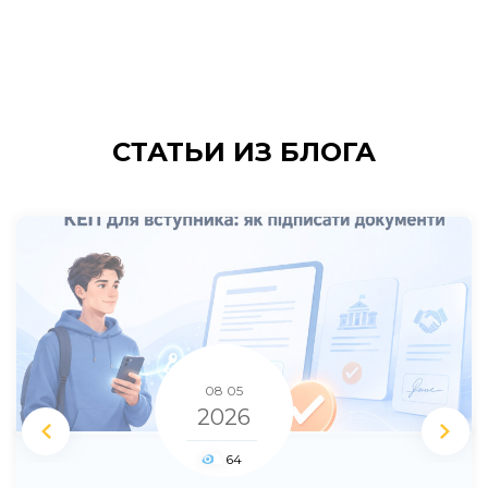
СТАТЬИ
ИЗ БЛОГА
2026
08 04
08 05
2026
2026
45
64
45