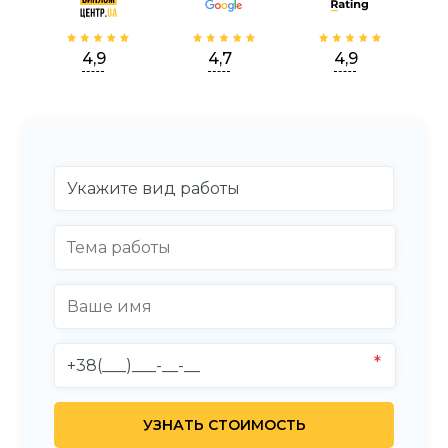
4,9
4,7
4,9