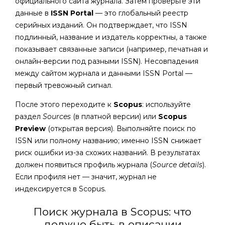
официального сайта журнала. Затем проверьте эти
данные в
ISSN Portal
— это глобальный реестр
серийных изданий. Он подтверждает, что ISSN
подлинный, название и издатель корректны, а также
показывает связанные записи (например, печатная и
онлайн-версии под разными ISSN). Несовпадения
между сайтом журнала и данными ISSN Portal —
первый тревожный сигнал.
После этого переходите к
Scopus
: используйте
раздел
Sources
(в платной версии) или
Scopus
Preview
(открытая версия). Выполняйте поиск по
ISSN или полному названию; именно ISSN снижает
риск ошибки из-за схожих названий. В результатах
должен появиться профиль журнала (
Source details
).
Если профиля нет — значит, журнал не
индексируется в Scopus.
Поиск журнала в Scopus: что
должно быть в описании