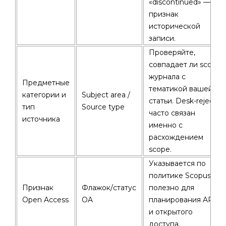
«discontinued» —
признак
исторической
записи.
Проверяйте,
совпадает ли scope
журнала с
Предметные
тематикой вашей
категории и
Subject area /
статьи. Desk-reject
тип
Source type
часто связан
источника
именно с
расхождением
scope.
Указывается по
политике Scopus;
Признак
Флажок/статус
полезно для
Open Access
OA
планирования APC
и открытого
доступа.