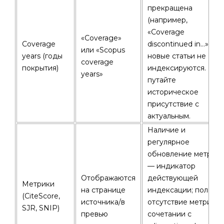
прекращена
(например,
«Coverage
«Coverage»
Coverage
discontinued in…»),
или «Scopus
years (годы
новые статьи не
coverage
покрытия)
индексируются. Не
years»
путайте
историческое
присутствие с
актуальным.
Наличие и
регулярное
обновление метрик
— индикатор
Отображаются
действующей
Метрики
на странице
индексации; полное
(CiteScore,
источника/в
отсутствие метрик в
SJR, SNIP)
превью
сочетании с