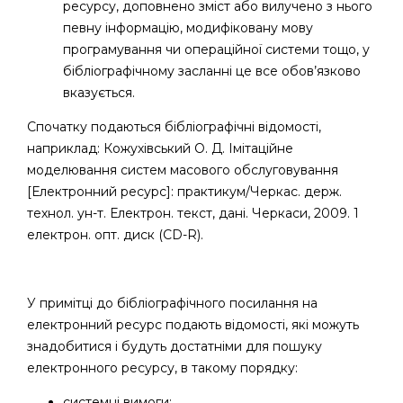
ресурсу, доповнено зміст або вилучено з нього
певну інформацію, модифіковану мову
програмування чи операційної системи тощо, у
бібліографічному засланні це все обов’язково
вказується.
Спочатку подаються бібліографічні відомості,
наприклад: Кожухівський О. Д. Імітаційне
моделювання систем масового обслуговування
[Електронний ресурс]: практикум/Черкас. держ.
технол. ун-т. Електрон. текст, дані. Черкаси, 2009. 1
електрон. опт. диск (CD-R).
У примітці до бібліографічного посилання на
електронний ресурс подають відомості, які можуть
знадобитися і будуть достатніми для пошуку
електронного ресурсу, в такому порядку:
системні вимоги;