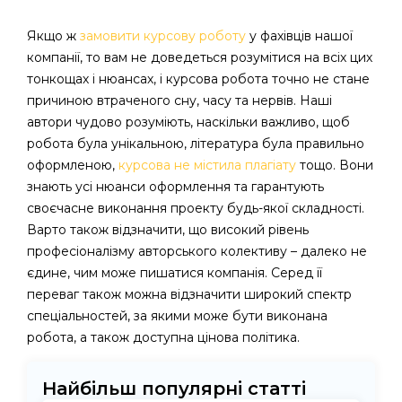
Якщо ж
замовити курсову роботу
у фахівців нашої
компанії, то вам не доведеться розумітися на всіх цих
тонкощах і нюансах, і курсова робота точно не стане
причиною втраченого сну, часу та нервів. Наші
автори чудово розуміють, наскільки важливо, щоб
робота була унікальною, література була правильно
оформленою,
курсова не містила плагіату
тощо. Вони
знають усі нюанси оформлення та гарантують
своєчасне виконання проекту будь-якої складності.
Варто також відзначити, що високий рівень
професіоналізму авторського колективу – далеко не
єдине, чим може пишатися компанія. Серед її
переваг також можна відзначити широкий спектр
спеціальностей, за якими може бути виконана
робота, а також доступна цінова політика.
Найбільш популярні статті