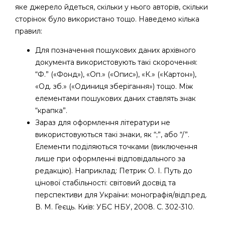
яке джерело йдеться, скільки у нього авторів, скільки
сторінок було використано тощо. Наведемо кілька
правил:
Для позначення пошукових даних архівного
документа використовують такі скорочення:
“Ф.” («Фонд»), «Оп.» («Опис»), «К.» («Картон»),
«Од. зб.» («Одиниця зберігання») тощо. Між
елементами пошукових даних ставлять знак
“крапка”.
Зараз для оформлення літератури не
використовуються такі знаки, як “;”, або “/”.
Елементи поділяються точками (виключення
лише при оформленні відповідального за
редакцію). Наприклад: Петрик О. І. Путь до
цінової стабільності: світовий досвід та
перспективи для України: монографія/відп.ред.
В. М. Геєць. Київ: УБС НБУ, 2008. С. 302-310.