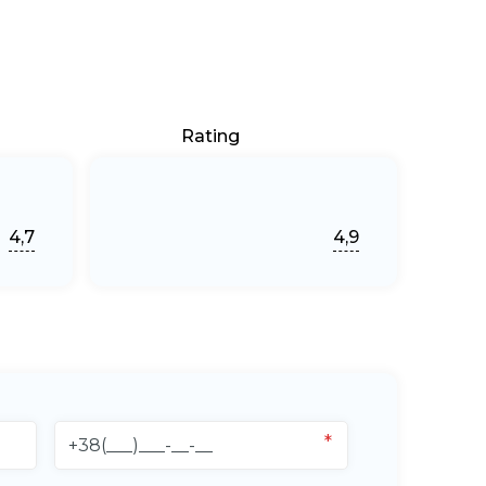
Rating
4,7
4,9