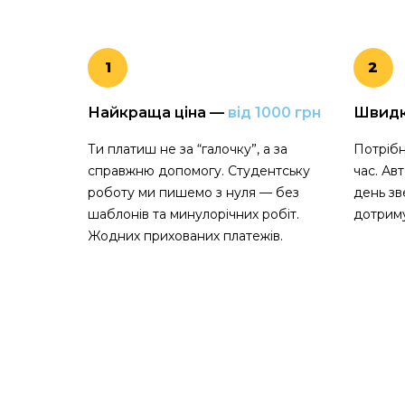
1
2
Найкраща ціна —
від 1000 грн
Швид
Ти платиш не за “галочку”, а за
Потрібн
справжню допомогу. Студентську
час. Ав
роботу ми пишемо з нуля — без
день зв
шаблонів та минулорічних робіт.
дотриму
Жодних прихованих платежів.