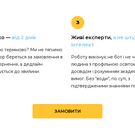
3
ко —
від 2 днів
Живі експерти,
а не шт
інтелект
о терміново? Ми не тягнемо
тор береться за замовлення в
Роботу виконує не бот і не ча
ернення, а дедлайн
людина з профільною освіто
ється до хвилини.
досвідом і розумінням акаде
вимог. Без “води”, по суті, з
підтвердженими знаннями по
ЗАМОВИТИ