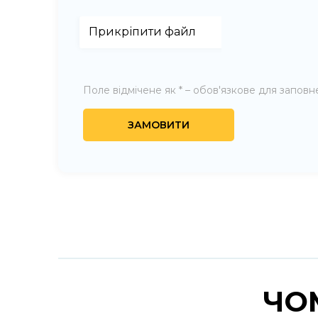
Поле відмічене як * – обов'язкове для запов
ЧО