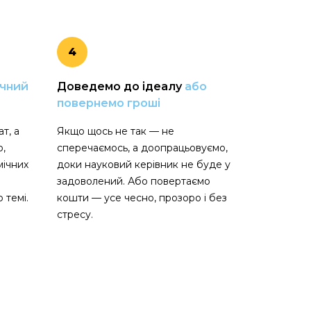
4
учний
Доведемо до ідеалу
або
повернемо гроші
т, а
Якщо щось не так — не
ю,
сперечаємось, а доопрацьовуємо,
мічних
доки науковий керівник не буде у
задоволений. Або повертаємо
 темі.
кошти — усе чесно, прозоро і без
стресу.