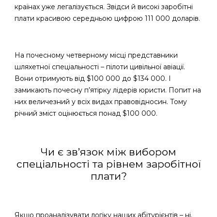
країнах уже легалізується. Звідси й високі заробітні
плати красивою середньою цифрою 111 000 доларів.
На почесному четверному місці представники
шляхетної спеціальності – пілоти цивільної авіації.
Вони отримують від $100 000 до $134 000. І
замикають почесну п’ятірку лідерів юристи. Попит на
них величезний у всіх видах правовідносин. Тому
річний зміст оцінюється понад $100 000.
Чи є зв’язок між вибором
спеціальності та рівнем заробітної
плати?
Якщо проаналізувати логіку наших абітурієнтів – ні.