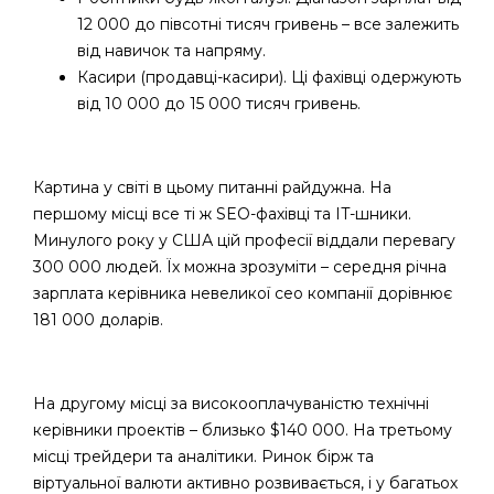
12 000 до півсотні тисяч гривень – все залежить
від навичок та напряму.
Касири (продавці-касири). Ці фахівці одержують
від 10 000 до 15 000 тисяч гривень.
Картина у світі в цьому питанні райдужна. На
першому місці все ті ж SEO-фахівці та IT-шники.
Минулого року у США цій професії віддали перевагу
300 000 людей. Їх можна зрозуміти – середня річна
зарплата керівника невеликої сео компанії дорівнює
181 000 доларів.
На другому місці за високооплачуваністю технічні
керівники проектів – близько $140 000. На третьому
місці трейдери та аналітики. Ринок бірж та
віртуальної валюти активно розвивається, і у багатьох