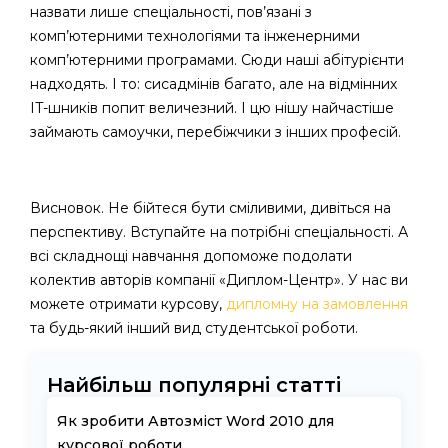
назвати лише спеціальності, пов’язані з
комп’ютерними технологіями та інженерними
комп’ютерними програмами. Сюди наші абітурієнти
надходять. І то: сисадмінів багато, але на відмінних
IT-шників попит величезний. І цю нішу найчастіше
займають самоучки, перебіжчики з інших професій.
Висновок. Не бійтеся бути сміливими, дивіться на
перспективу. Вступайте на потрібні спеціальності. А
всі складнощі навчання допоможе подолати
колектив авторів компанії «Диплом-Центр». У нас ви
можете отримати курсову,
дипломну на замовлення
та будь-який інший вид студентської роботи.
Найбільш популярні статті
Як зробити Автозміст Word 2010 для
курсової роботи