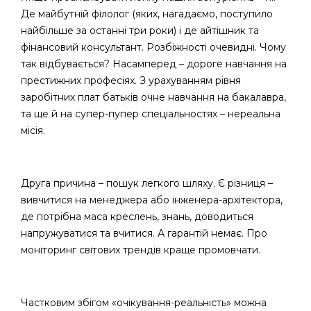
Де майбутній філолог (яких, нагадаємо, поступило
найбільше за останні три роки) і де айтішник та
фінансовий консультант. Розбіжності очевидні. Чому
так відбувається? Насамперед – дороге навчання на
престижних професіях. З урахуванням рівня
заробітних плат батьків очне навчання на бакалавра,
та ще й на супер-пупер спеціальностях – нереальна
місія.
Друга причина – пошук легкого шляху. Є різниця –
вивчитися на менеджера або інженера-архітектора,
де потрібна маса креслень, знань, доводиться
напружуватися та вчитися. А гарантій немає. Про
моніторинг світових трендів краще промовчати.
Частковим збігом «очікування-реальність» можна