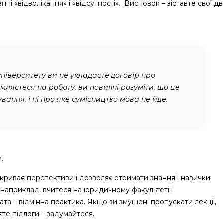
ні «відволікання» і «відсутності». Висновок – зіставте свої дв
 університету ви не укладаєте договір про
ляєтеся на роботу, ви повинні розуміти, що це
ння, і ні про яке сумісництво мова не йде.
.
дкриває перспективи і дозволяє отримати знання і навички.
наприклад, вчитеся на юридичному факультеті і
а – відмінна практика. Якщо ви змушені пропускати лекції,
єте підлоги – задумайтеся.