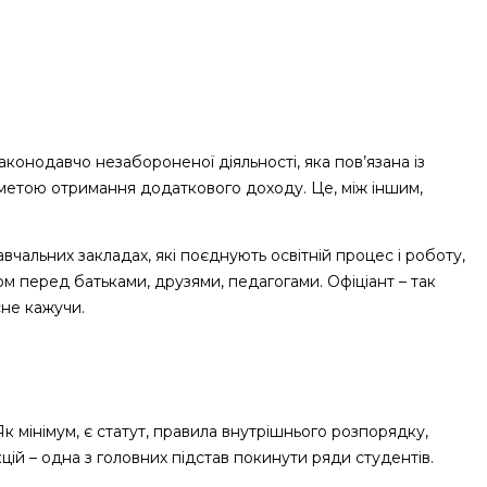
конодавчо незабороненої діяльності, яка пов’язана із
метою отримання додаткового доходу. Це, між іншим,
авчальних закладах, які поєднують освітній процес і роботу,
м перед батьками, друзями, педагогами. Офіціант – так
сне кажучи.
к мінімум, є статут, правила внутрішнього розпорядку,
цій – одна з головних підстав покинути ряди студентів.