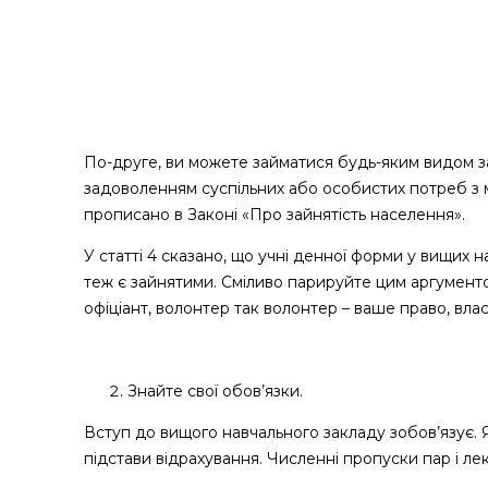
По-друге, ви можете займатися будь-яким видом за
задоволенням суспільних або особистих потреб з 
прописано в Законі «Про зайнятість населення».
У статті 4 сказано, що учні денної форми у вищих н
теж є зайнятими. Сміливо парируйте цим аргументо
офіціант, волонтер так волонтер – ваше право, вла
Знайте свої обов’язки.
Вступ до вищого навчального закладу зобов’язує. Я
підстави відрахування. Численні пропуски пар і лек