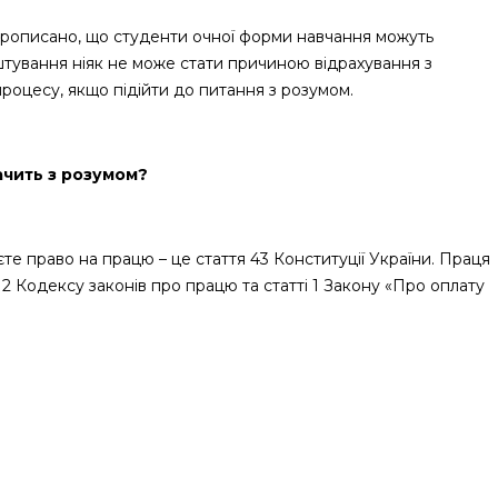
о прописано, що студенти очної форми навчання можуть
тування ніяк не може стати причиною відрахування з
 процесу, якщо підійти до питання з розумом.
чить з розумом?
те право на працю – це стаття 43 Конституції України. Праця
і 2 Кодексу законів про працю та статті 1 Закону «Про оплату