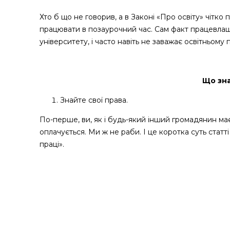
Хто б що не говорив, а в Законі «Про освіту» чітк
працювати в позаурочний час. Сам факт працевлаш
університету, і часто навіть не заважає освітньому
Що зна
Знайте свої права.
По-перше, ви, як і будь-який інший громадянин має
оплачується. Ми ж не раби. І це коротка суть статт
праці».