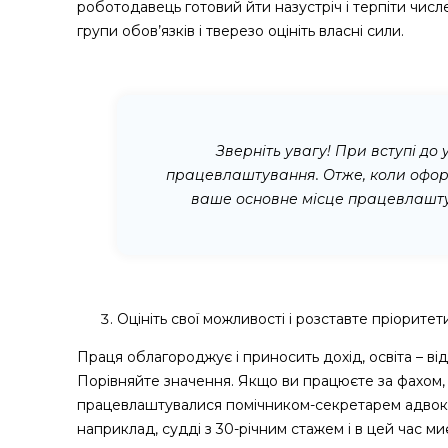
роботодавець готовий йти назустріч і терпіти числен
групи обов’язків і тверезо оцініть власні сили.
Зверніть увагу! При вступі до
працевлаштування. Отже, коли оформ
ваше основне місце працевлаштува
Оцініть свої можливості і розставте пріоритети
Праця облагороджує і приносить дохід, освіта – ві
Порівняйте значення. Якщо ви працюєте за фахом, 
працевлаштувалися помічником-секретарем адвокат
наприклад, судді з 30-річним стажем і в цей час ми