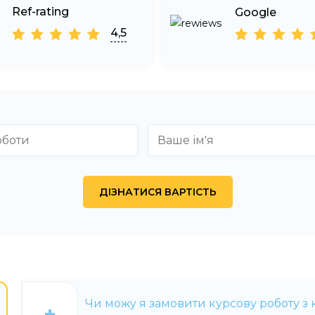
Ref-rating
Google
4,5
Чи можу я замовити курсову роботу з к