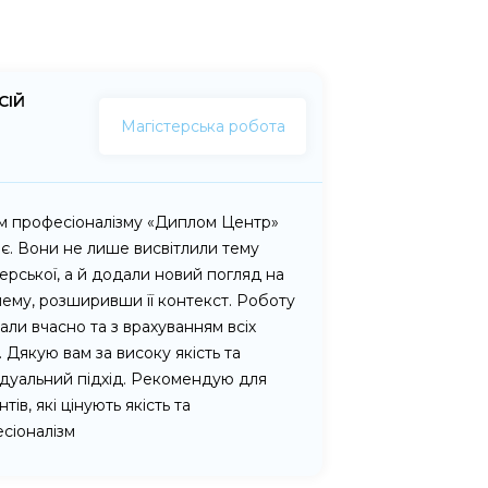
СІЙ
Магістерська робота
м професіоналізму «Диплом Центр»
є. Вони не лише висвітлили тему
терської, а й додали новий погляд на
ему, розширивши її контекст. Роботу
али вчасно та з врахуванням всіх
. Дякую вам за високу якість та
ідуальний підхід. Рекомендую для
тів, які цінують якість та
сіоналізм