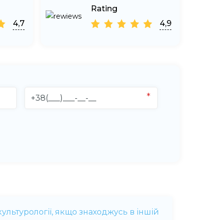
Rating
4,7
4,9
ультурології, якщо знаходжусь в іншій