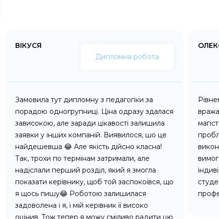
ВІКУСЯ
ОЛЕК
Дипломна робота
Замовила тут дипломну з педагогіки за
Рівне
порадою одногрупниці. Ціна одразу здалася
вража
зависокою, але заради цікавості залишила
магіс
заявки у інших компаній. Виявилося, шо це
пробл
найдешевша 😂 Але якість дійсно класна!
викон
Так, трохи по термінам затримали, але
вимог
надіслали перший розділ, який я змогла
індив
показати керівнику, щоб той заспокоївся, що
студен
я щось пишу😂 Роботою залишилася
профе
задоволена і я, і мій керівник її високо
оцінив. Тож тепер я можу сміливо радити цю