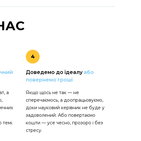
НАС
4
учний
Доведемо до ідеалу
або
повернемо гроші
т, а
Якщо щось не так — не
ю,
сперечаємось, а доопрацьовуємо,
мічних
доки науковий керівник не буде у
задоволений. Або повертаємо
 темі.
кошти — усе чесно, прозоро і без
стресу.