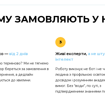
МУ ЗАМОВЛЯЮТЬ
У 
3
ко —
від 2 днів
Живі експерти,
а не шт
інтелект
о терміново? Ми не тягнемо
тор береться за замовлення в
Роботу виконує не бот і не ча
ернення, а дедлайн
людина з профільною освіто
ється до хвилини.
досвідом і розумінням акаде
вимог. Без “води”, по суті, з
підтвердженими знаннями по