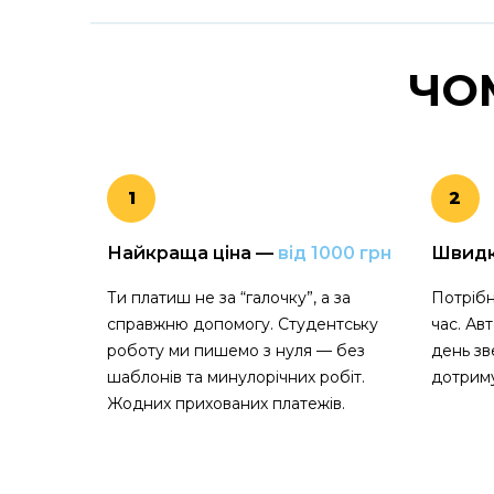
ЧО
1
2
Найкраща ціна —
від 1000 грн
Швид
Ти платиш не за “галочку”, а за
Потрібн
справжню допомогу. Студентську
час. Ав
роботу ми пишемо з нуля — без
день зв
шаблонів та минулорічних робіт.
дотриму
Жодних прихованих платежів.