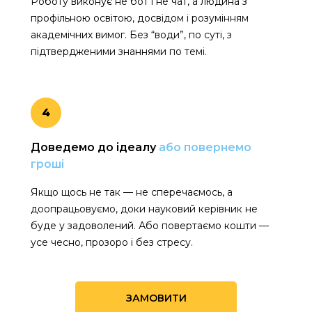
Роботу виконує не бот і не чат, а людина з
профільною освітою, досвідом і розумінням
академічних вимог. Без “води”, по суті, з
підтвердженими знаннями по темі.
4
Доведемо до ідеалу
або повернемо
гроші
Якщо щось не так — не сперечаємось, а
доопрацьовуємо, доки науковий керівник не
буде у задоволений. Або повертаємо кошти —
усе чесно, прозоро і без стресу.
ЗАМОВИТИ