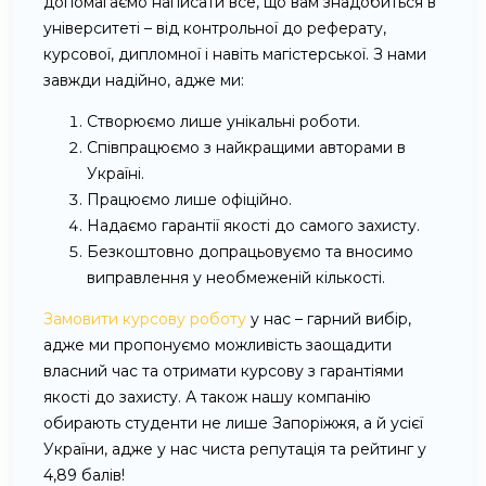
допомагаємо написати все, що вам знадобиться в
університеті – від контрольної до реферату,
курсової, дипломної і навіть магістерської. З нами
завжди надійно, адже ми:
Створюємо лише унікальні роботи.
Співпрацюємо з найкращими авторами в
Україні.
Працюємо лише офіційно.
Надаємо гарантії якості до самого захисту.
Безкоштовно допрацьовуємо та вносимо
виправлення у необмеженій кількості.
Замовити курсову роботу
у нас – гарний вибір,
адже ми пропонуємо можливість заощадити
власний час та отримати курсову з гарантіями
якості до захисту. А також нашу компанію
обирають студенти не лише Запоріжжя, а й усієї
України, адже у нас чиста репутація та рейтинг у
4,89 балів!