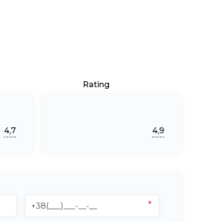
Rating
4,7
4,9