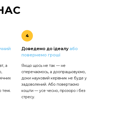
НАС
4
учний
Доведемо до ідеалу
або
повернемо гроші
т, а
Якщо щось не так — не
ю,
сперечаємось, а доопрацьовуємо,
мічних
доки науковий керівник не буде у
задоволений. Або повертаємо
 темі.
кошти — усе чесно, прозоро і без
стресу.