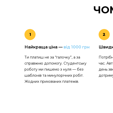
ЧО
1
2
Найкраща ціна —
від 1000 грн
Швид
Ти платиш не за “галочку”, а за
Потрібн
справжню допомогу. Студентську
час. Ав
роботу ми пишемо з нуля — без
день зв
шаблонів та минулорічних робіт.
дотриму
Жодних прихованих платежів.