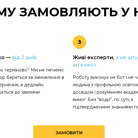
МУ ЗАМОВЛЯЮТЬ
У 
3
ко —
від 2 днів
Живі експерти,
а не шт
інтелект
о терміново? Ми не тягнемо
тор береться за замовлення в
Роботу виконує не бот і не ча
ернення, а дедлайн
людина з профільною освіто
ється до хвилини.
досвідом і розумінням акаде
вимог. Без “води”, по суті, з
підтвердженими знаннями по
ЗАМОВИТИ