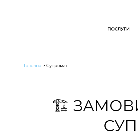
ПОСЛУГИ
Головна
>
Супромат
🏗️ ЗАМО
СУП