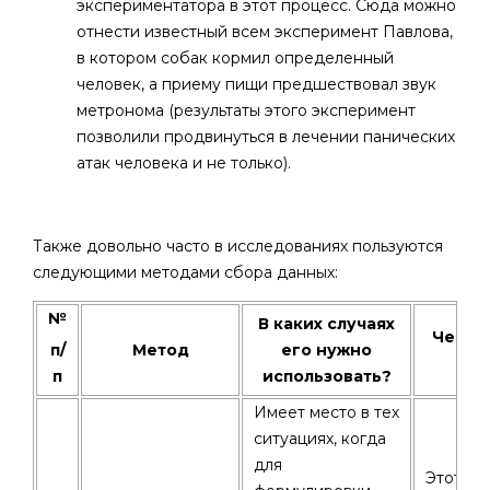
экспериментатора в этот процесс. Сюда можно
отнести известный всем эксперимент Павлова,
в котором собак кормил определенный
человек, а приему пищи предшествовал звук
метронома (результаты этого эксперимент
позволили продвинуться в лечении панических
атак человека и не только).
Также довольно часто в исследованиях пользуются
следующими методами сбора данных:
№
В каких случаях
Чем м
п/
Метод
его нужно
п
использовать?
Имеет место в тех
ситуациях, когда
для
Этот ме