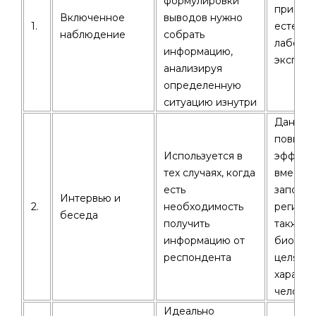
формулировки
применя
Включенное
выводов нужно
1.
естеств
наблюдение
собрать
лабора
информацию,
экспер
анализируя
определенную
ситуацию изнутри
Данный
повыше
Используется в
эффект
тех случаях, когда
вместе 
есть
заполне
Интервью и
2.
необходимость
регистр
беседа
получить
также д
информацию от
биограф
респондента
целях в
характе
человек
Идеально