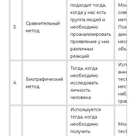
подходит тогда,
Может 
когда у нас есть
совмест
группа людей и
методом
Сравнительный
3.
необходимо
Позволя
метод
проанализировать
динамик
проявление у них
несколь
различных
объект
реакций
Использ
Тогда, когда
анкетир
необходимо
Биографический
тестиро
4.
исследовать
метод
место б
личность
наблюд
человека
сравнит
Используется
тогда, когда
необходимо
Можно 
получить
тестир