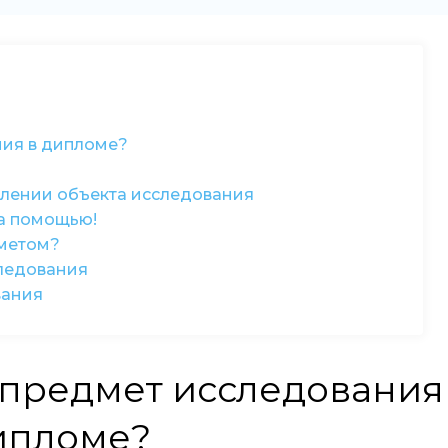
ния в дипломе?
лении объекта исследования
за помощью!
дметом?
ледования
вания
и предмет исследования
ипломе?