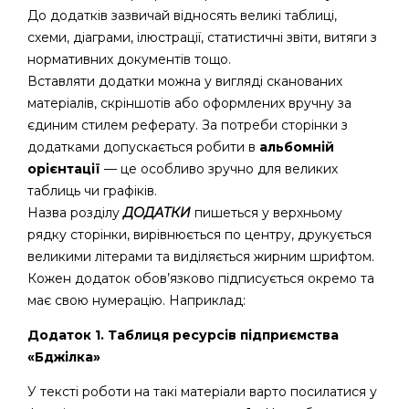
До додатків зазвичай відносять великі таблиці,
схеми, діаграми, ілюстрації, статистичні звіти, витяги з
нормативних документів тощо.
Вставляти додатки можна у вигляді сканованих
матеріалів, скріншотів або оформлених вручну за
єдиним стилем реферату. За потреби сторінки з
додатками допускається робити в
альбомній
орієнтації
— це особливо зручно для великих
таблиць чи графіків.
Назва розділу
ДОДАТКИ
пишеться у верхньому
рядку сторінки, вирівнюється по центру, друкується
великими літерами та виділяється жирним шрифтом.
Кожен додаток обов’язково підписується окремо та
має свою нумерацію. Наприклад:
Додаток 1. Таблиця ресурсів підприємства
«Бджілка»
У тексті роботи на такі матеріали варто посилатися у