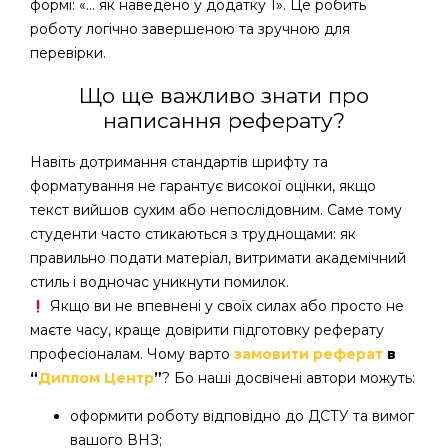
формі: «… як наведено у додатку 1». Це робить
роботу логічно завершеною та зручною для
перевірки.
Що ще важливо знати про
написання реферату?
Навіть дотримання стандартів шрифту та
форматування не гарантує високої оцінки, якщо
текст вийшов сухим або непослідовним. Саме тому
студенти часто стикаються з труднощами: як
правильно подати матеріал, витримати академічний
стиль і водночас уникнути помилок.
Якщо ви не впевнені у своїх силах або просто не
маєте часу, краще довірити підготовку реферату
професіоналам. Чому варто
замовити реферат
в
“
Диплом Центр
”
? Бо наші досвічені автори можуть:
оформити роботу відповідно до ДСТУ та вимог
вашого ВНЗ;