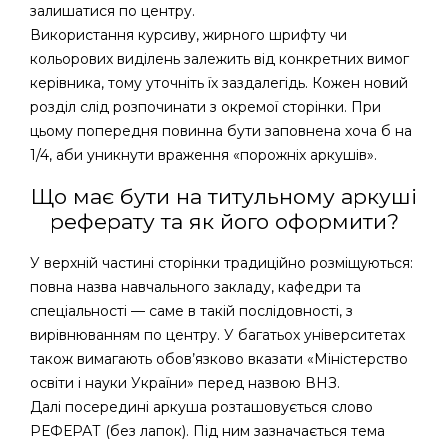
залишатися по центру.
Використання курсиву, жирного шрифту чи
кольорових виділень залежить від конкретних вимог
керівника, тому уточніть їх заздалегідь. Кожен новий
розділ слід розпочинати з окремої сторінки. При
цьому попередня повинна бути заповнена хоча б на
1/4, аби уникнути враження «порожніх аркушів».
Що має бути на титульному аркуші
реферату та як його оформити?
У верхній частині сторінки традиційно розміщуються:
повна назва навчального закладу, кафедри та
спеціальності — саме в такій послідовності, з
вирівнюванням по центру. У багатьох університетах
також вимагають обов’язково вказати «Міністерство
освіти і науки України» перед назвою ВНЗ.
Далі посередині аркуша розташовується слово
РЕФЕРАТ (без лапок). Під ним зазначається тема