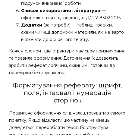
підсумок виконаної роботи.
Список використаної літератури
—
оформлюється відповідно до ДСТУ 8302:2015.
Додатки
(за потреби) — таблиці, графіки,
схеми чи інші допоміжні матеріали, які не варто
включати до основного тексту.
Кожен елемент цієї структури має своє призначення
та правила оформлення. Дотримання їх дозволить
зробити реферат логічним, охайним і готовим до
перевірки без зауважень.
Форматування реферату: шрифт,
поля, інтервал і нумерація
сторінок
Правильне оформлення слід налаштовувати з самого
початку. Якщо відкласти цю частину на кінець,
доведеться переробляти текст, бо структура
«роз’їдеться» і частина елементів зіб’ється.