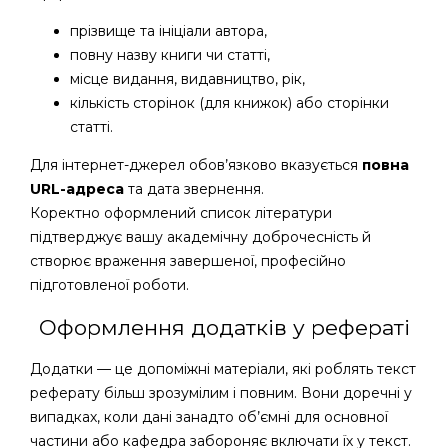
прізвище та ініціали автора,
повну назву книги чи статті,
місце видання, видавництво, рік,
кількість сторінок (для книжок) або сторінки
статті.
Для інтернет-джерел обов’язково вказується
повна
URL-адреса
та дата звернення.
Коректно оформлений список літератури
підтверджує вашу академічну доброчесність й
створює враження завершеної, професійно
підготовленої роботи.
Оформлення додатків у рефераті
Додатки — це допоміжні матеріали, які роблять текст
реферату більш зрозумілим і повним. Вони доречні у
випадках, коли дані занадто об’ємні для основної
частини або кафедра забороняє включати їх у текст.