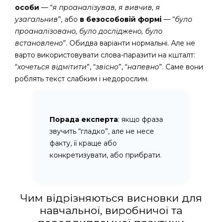
особи
— “
я проаналізував, я вивчив, я
узагальнив
”, або
в безособовій формі
— “
було
проаналізовано, було досліджено, було
встановлено
”. Обидва варіанти нормальні. Але не
варто використовувати слова-паразити на кшталт:
“
хочеться відмітити
”, “
звісно
”, “
напевно
”. Саме вони
роблять текст слабким і недорослим.
Порада експерта
: якщо фраза
звучить “гладко”, але не несе
факту, її краще або
конкретизувати, або прибрати.
Чим відрізняються висновки для
навчальної, виробничої та