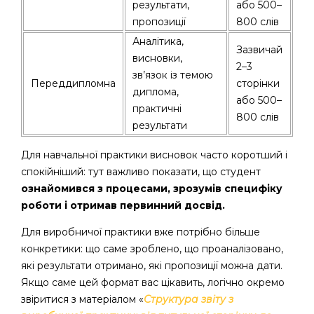
результати,
або 500–
пропозиції
800 слів
Аналітика,
Зазвичай
висновки,
2–3
зв’язок із темою
Переддипломна
сторінки
диплома,
або 500–
практичні
800 слів
результати
Для навчальної практики висновок часто коротший і
спокійніший: тут важливо показати, що студент
ознайомився з процесами, зрозумів специфіку
роботи і отримав первинний досвід.
Для виробничої практики вже потрібно більше
конкретики: що саме зроблено, що проаналізовано,
які результати отримано, які пропозиції можна дати.
Якщо саме цей формат вас цікавить, логічно окремо
звіритися з матеріалом «
Структура звіту з