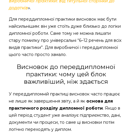
виробничої практики: від титульної сторінки до
додатків
».
Для переддипломної практики висновок має бути
найсильнішим: він уже стоїть дуже близько до логіки
дипломної роботи. Саме тому не можна лишати
стару помилку про універсальні “6–12 речень для всіх
видів практики”. Для виробничої і переддипломної
цього часто просто замало.
Висновок до переддипломної
практики: чому цей блок
важливіший, ніж здається
У переддипломній практиці висновок часто працює
не лише як завершення звіту, а й як
основа для
практичного розділу дипломної роботи
. Якщо в
цей період студент уже аналізує підприємство, дані,
документи чи процеси, то саме ці висновки потім
логічно переходять у диплом.