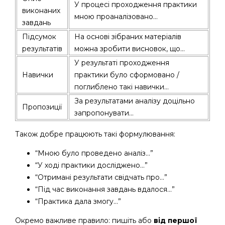
У процесі проходження практики
виконаних
мною проаналізовано…
завдань
Підсумок
На основі зібраних матеріалів
результатів
можна зробити висновок, що…
У результаті проходження
Навички
практики було сформовано /
поглиблено такі навички…
За результатами аналізу доцільно
Пропозиції
запропонувати…
Також добре працюють такі формулювання:
“Мною було проведено аналіз…”
“У ході практики досліджено…”
“Отримані результати свідчать про…”
“Під час виконання завдань вдалося…”
“Практика дала змогу…”
Окремо важливе правило: пишіть або
від першої