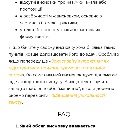
відсутні висновки про навички, аналіз або
пропозиції;
є розбіжності між висновком, основною
частиною і темою практики;
у тексті багато штучних або застарілих
формулювань.
Якщо бачите у своєму висновку хоча б кілька таких
пунктів, краще допрацювати його до здачі. Особливо
якщо попереду ще «
Захист звіту з практики: як
підготуватися, приклад промови та питання
комісії
», бо саме сильний висновок дуже допомагає
під час короткого виступу. А якщо текст звучить
занадто шаблонно або “машинно”, інколи доречно
окремо перевірити і
підвищення унікальності
тексту
.
FAQ
Який обсяг висновку вважається