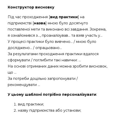
Конструктор висновку
Під час проходження [
вид практики
] на
підприємстві [
назва
] мною було досягнуто
поставленої мети та виконано всі завдання. Зокрема,
я ознайомився з…, проаналізував… та взяв участь у…
У процесі практики було вивчено… / мною було
досліджено… / опрацьовано…
За результатами проходження практики вдалося
сформувати / поглибити такі навички: …
На основі отриманих даних можна зробити висновок,
що …
За потреби доцільно запропонувати /
рекомендувати …
У цьому шаблоні потрібно персоналізувати
:
вид практики;
назву підприємства або установи;