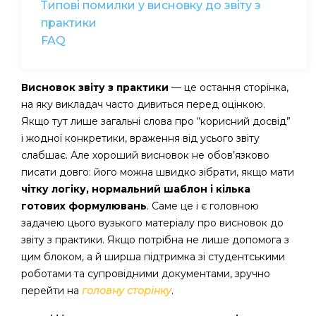
Типові помилки у висновку до звіту з
практики
FAQ
Висновок звіту з практики
— це остання сторінка,
на яку викладач часто дивиться перед оцінкою.
Якщо тут лише загальні слова про “корисний досвід”
і жодної конкретики, враження від усього звіту
слабшає. Але хороший висновок не обов’язково
писати довго: його можна швидко зібрати, якщо мати
чітку логіку, нормальний шаблон і кілька
готових формулювань
. Саме це і є головною
задачею цього вузького матеріалу про висновок до
звіту з практики. Якщо потрібна не лише допомога з
цим блоком, а й ширша підтримка зі студентськими
роботами та супровідними документами, зручно
перейти на
головну сторінку
.