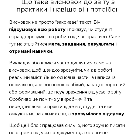
Що таке висновок до звіту з
практики і навіщо він потрібен
Висновок не просто “закриває” текст. Він
підсумовує всю роботу
і показує, чи студент
справді зрозумів, що робив під час практики. Саме
тут мають зійтися
мета, завдання, результати і
отримані навички
.
Викладач або комісія часто дивляться саме на
висновок, щоб швидко зрозуміти, чи є в роботі
реальний зміст. Якщо основна частина написана
нормально, але висновок слабкий, занадто короткий
або формальний, це псує враження від усього звіту.
Особливо це помітно у виробничій та
переддипломній практиці, де від студента вже
очікують не загальних слів, а
зрозумілого підсумку
.
Щоб цей блок працював сильно, його зручно писати
не окремо від усього документа, а як логічне