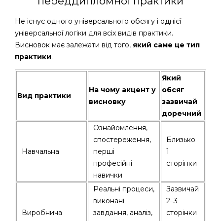
переддипломної практики
Не існує одного універсального обсягу і однієї
універсальної логіки для всіх видів практики.
Висновок має залежати від того,
який саме це тип
практики
.
Який
На чому акцент у
обсяг
Вид практики
висновку
зазвичай
доречний
Ознайомлення,
спостереження,
Близько
Навчальна
перші
1
професійні
сторінки
навички
Реальні процеси,
Зазвичай
виконані
2–3
Виробнича
завдання, аналіз,
сторінки