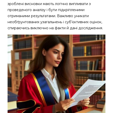
зроблені висновки мають логічно випливати з
проведеного аналізу і бути підкріпленими
отриманими результатами. Важливо уникати
необґрунтованих узагальнень і суб’єктивних оцінок,
спираючись виключно на факти й дані дослідження.